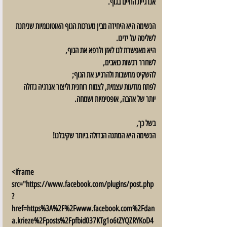
אנרגיית החיים בגוף.
הנשימה היא היחידה מבין מערכות הגוף האוטונומיות שניתנת 
לשליטה על ידינו.
היא מאפשרת לנו לאזן ולרפא את הגוף, 
לשחרר רגשות כואבים,
להשקיט מחשבות ולהרגיע את הגוף;
לפתח מודעות עצמית, לצמוח רוחנית וליצור אנרגיה גדולה 
יותר של אהבה, אופטימיות ושמחה.
בשל כך,
הנשימה היא המתנה הגדולה ביותר שקיבלנו!
<iframe 
src="https://www.facebook.com/plugins/post.php
?
href=https%3A%2F%2Fwww.facebook.com%2Fdan
a.krieze%2Fposts%2Fpfbid037KTg1o6tZYQZRYKoD4