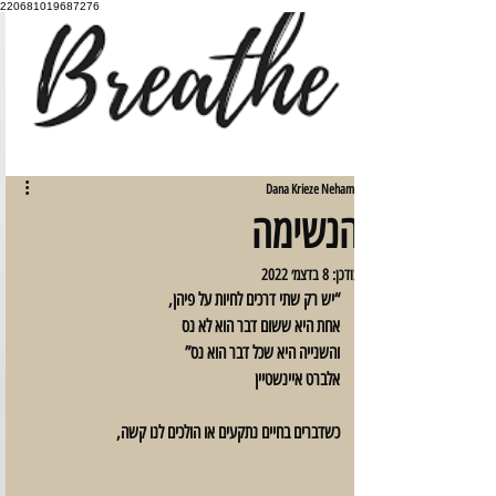
220681019687276
Dana Krieze Nehama
הנשימה
עודכן:
8 בדצמ׳ 2022
“יש רק שתי דרכים לחיות על פיהן,
אחת היא ששום דבר הוא לא נס
והשנייה היא שכל דבר הוא נס”
אלברט איינשטיין
כשדברים בחיים נתקעים או הולכים לנו קשה,