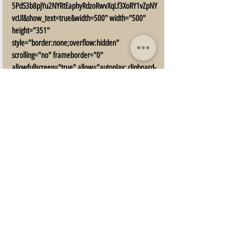
5PdS3b8pjYu2NYRtEaphyRdzoRwvXqLf3XoRY1vZpNY
vcUl&show_text=true&width=500" width="500" 
height="351" 
style="border:none;overflow:hidden" 
scrolling="no" frameborder="0" 
allowfullscreen="true" allow="autoplay; clipboard-
write; encrypted-media; picture-in-picture; web-
share"></iframe>
פוסטים אחרונים
הצג הכול