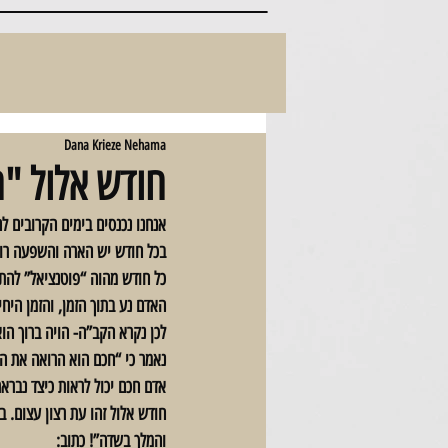
Dana Krieze Nehama
חודש אלול "
אנחנו נכנסים בימים הקרובים לח
בכל חודש יש הארה והשפעה רוח
כל חודש מהוה “פוטנציאל” להת
האדם נע בתוך הזמן, והזמן היחי
לכן נקרא הקב”ה- הויה ברוך הוא
נאמר כי “חכם הוא הרואה את הנו
אדם חכם יכול לראות כיצד נברא
והמלך בשדה”! כתוב: