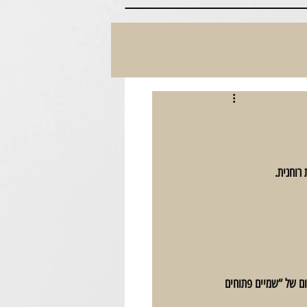
220681019687276
רוחנית. 
ל זהו עת רצון עצום. בחודש הזה ישנה גילוי של הארה אלוהית, פתח לאדם לגעת בשורש של המציאות. 40 יום של “שמיים פתוחים 