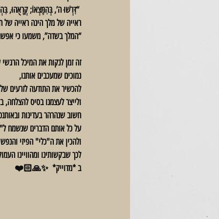
 “דִּרְשׁוּ ה’, בְּהִמָּצְאוֹ; קְרָאֻהוּ, בִּהְיוֹתוֹ קָרוֹב” 
ראייה של מלך הינה ראייה של ח
“המלך בשדה”, משמעו כי אפשר 
זה זמן לנקות את המיכל הרגשי 
נמוכים שמעכבים אותנו,
להכשיר את התודעה לזרעים של ש
ולייצר לעצמנו בסיס להצלחה, ב
חשוב שנהרהר בעדינות ובאותנט
על כל אותם הדברים שנשמח ל"ה
ולהכין את ה"כלי" הפיזי והנפשי
לכך שבקשותינו ומהוויינו העמוק
ב *מדוייק*  ✨🙏🏻❤️